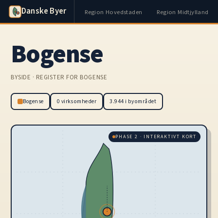
Danske Byer
Region Hovedstaden
Region Midtjylland
Bogense
BYSIDE · REGISTER FOR BOGENSE
Bogense
0 virksomheder
3.944 i byområdet
PHASE 2 · INTERAKTIVT KORT