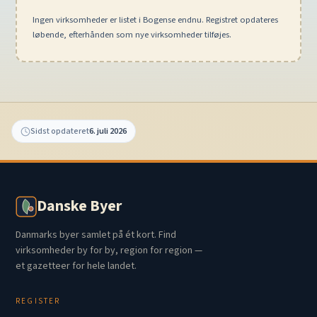
Ingen virksomheder er listet i Bogense endnu. Registret opdateres
løbende, efterhånden som nye virksomheder tilføjes.
Sidst opdateret
6. juli 2026
Danske Byer
Danmarks byer samlet på ét kort. Find
virksomheder by for by, region for region —
et gazetteer for hele landet.
REGISTER