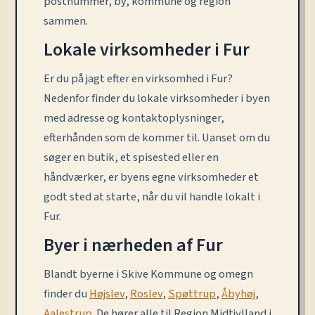
postnummer, by, kommune og region
sammen.
Lokale virksomheder i Fur
Er du på jagt efter en virksomhed i Fur?
Nedenfor finder du lokale virksomheder i byen
med adresse og kontaktoplysninger,
efterhånden som de kommer til. Uanset om du
søger en butik, et spisested eller en
håndværker, er byens egne virksomheder et
godt sted at starte, når du vil handle lokalt i
Fur.
Byer i nærheden af Fur
Blandt byerne i Skive Kommune og omegn
finder du
Højslev
,
Roslev
,
Spøttrup
,
Åbyhøj
,
Aalestrup
. De hører alle til Region Midtjylland i