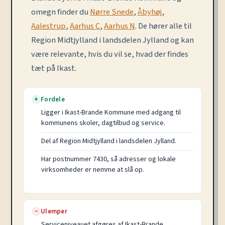
omegn finder du
Nørre Snede
,
Åbyhøj
,
Aalestrup
,
Aarhus C
,
Aarhus N
. De hører alle til
Region Midtjylland i landsdelen Jylland og kan
være relevante, hvis du vil se, hvad der findes
tæt på Ikast.
Fordele
+
Ligger i Ikast-Brande Kommune med adgang til
kommunens skoler, dagtilbud og service.
Del af Region Midtjylland i landsdelen Jylland.
Har postnummer 7430, så adresser og lokale
virksomheder er nemme at slå op.
Ulemper
−
Serviceniveauet afgøres af Ikast-Brande