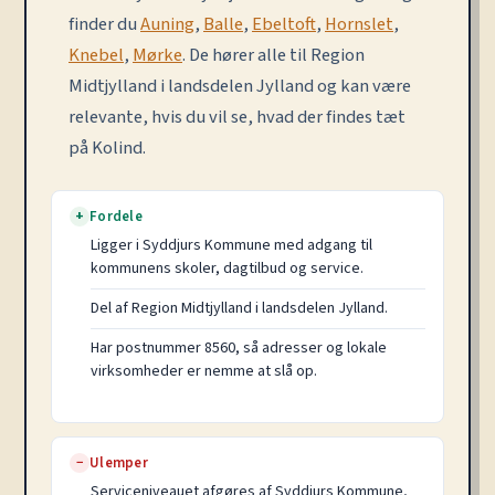
finder du
Auning
,
Balle
,
Ebeltoft
,
Hornslet
,
Knebel
,
Mørke
. De hører alle til Region
Midtjylland i landsdelen Jylland og kan være
relevante, hvis du vil se, hvad der findes tæt
på Kolind.
Fordele
+
Ligger i Syddjurs Kommune med adgang til
kommunens skoler, dagtilbud og service.
Del af Region Midtjylland i landsdelen Jylland.
Har postnummer 8560, så adresser og lokale
virksomheder er nemme at slå op.
Ulemper
−
Serviceniveauet afgøres af Syddjurs Kommune,