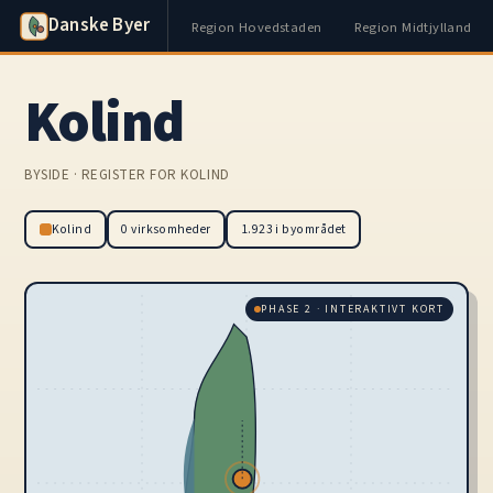
Danske Byer
Region Hovedstaden
Region Midtjylland
Kolind
BYSIDE · REGISTER FOR KOLIND
Kolind
0 virksomheder
1.923 i byområdet
PHASE 2 · INTERAKTIVT KORT