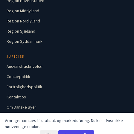
Region Hovedstaden
Region Midtjylland
Region Nordjylland
Region Sjælland
Region Syddanmark
JURIDISK
Ansvarsfraskrivelse
Cookiepolitik
Fortrolighedspolitik
Kontakt os
Om Danske Byer
Vi bruger cookies til statistik og markedsføring. Du kan afvise ikke-
nødvendige cookies.
Del af Seofy-netværket
© 2026 Danske Byer · Alle rettigheder forbeholdes