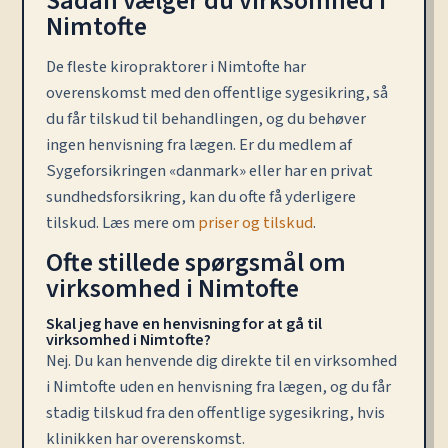
Sådan vælger du virksomhed i
Nimtofte
De fleste kiropraktorer i Nimtofte har
overenskomst med den offentlige sygesikring, så
du får tilskud til behandlingen, og du behøver
ingen henvisning fra lægen. Er du medlem af
Sygeforsikringen «danmark» eller har en privat
sundhedsforsikring, kan du ofte få yderligere
tilskud. Læs mere om
priser og tilskud
.
Ofte stillede spørgsmål om
virksomhed i Nimtofte
Skal jeg have en henvisning for at gå til
virksomhed i Nimtofte?
Nej. Du kan henvende dig direkte til en virksomhed
i Nimtofte uden en henvisning fra lægen, og du får
stadig tilskud fra den offentlige sygesikring, hvis
klinikken har overenskomst.