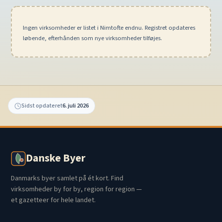
Ingen virksomheder er listet i Nimtofte endnu. Registret opdateres
løbende, efterhånden som nye virksomheder tilføjes.
Sidst opdateret
6. juli 2026
Danske Byer
Danmarks byer samlet på ét kort. Find
virksomheder by for by, region for region —
et gazetteer for hele landet.