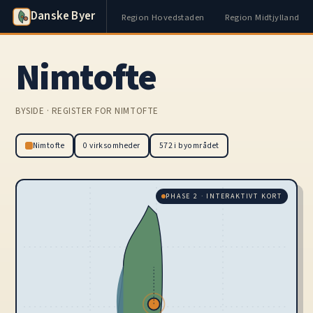
Danske Byer
Region Hovedstaden
Region Midtjylland
Nimtofte
BYSIDE · REGISTER FOR NIMTOFTE
Nimtofte
0 virksomheder
572 i byområdet
PHASE 2 · INTERAKTIVT KORT