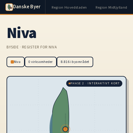
Danske Byer
Region Hovedstaden
Region Midtjylland
Niva
BYSIDE · REGISTER FOR NIVA
Niva
0 virksomheder
8.816 i byområdet
PHASE 2 · INTERAKTIVT KORT