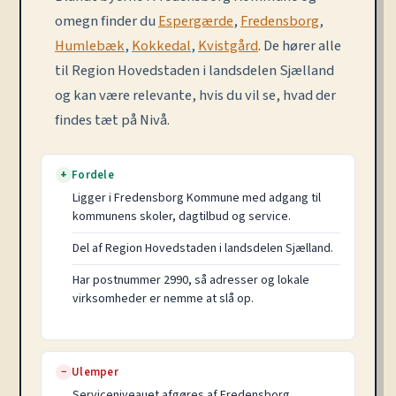
omegn finder du
Espergærde
,
Fredensborg
,
Humlebæk
,
Kokkedal
,
Kvistgård
. De hører alle
til Region Hovedstaden i landsdelen Sjælland
og kan være relevante, hvis du vil se, hvad der
findes tæt på Nivå.
Fordele
+
Ligger i Fredensborg Kommune med adgang til
kommunens skoler, dagtilbud og service.
Del af Region Hovedstaden i landsdelen Sjælland.
Har postnummer 2990, så adresser og lokale
virksomheder er nemme at slå op.
Ulemper
−
Serviceniveauet afgøres af Fredensborg