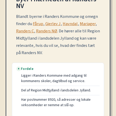
NV
Blandt byerne i Randers Kommune og omegn
finder du
Fårup
,
Gjerlev J
,
Havndal
,
Mariager
,
Randers C
,
Randers NØ
. De hører alle til Region
Midtjylland i landsdelen Jylland og kan være
relevante, hvis du vil se, hvad der findes tæt
på Randers NV.
Fordele
+
Ligger i Randers Kommune med adgang til
kommunens skoler, dagtilbud og service.
Del af Region Midtjylland i landsdelen Jylland.
Har postnummer 8920, så adresser og lokale
virksomheder er nemme at slå op.