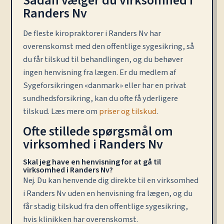
Sådan vælger du virksomhed i
Randers Nv
De fleste kiropraktorer i Randers Nv har
overenskomst med den offentlige sygesikring, så
du får tilskud til behandlingen, og du behøver
ingen henvisning fra lægen. Er du medlem af
Sygeforsikringen «danmark» eller har en privat
sundhedsforsikring, kan du ofte få yderligere
tilskud. Læs mere om
priser og tilskud
.
Ofte stillede spørgsmål om
virksomhed i Randers Nv
Skal jeg have en henvisning for at gå til
virksomhed i Randers Nv?
Nej. Du kan henvende dig direkte til en virksomhed
i Randers Nv uden en henvisning fra lægen, og du
får stadig tilskud fra den offentlige sygesikring,
hvis klinikken har overenskomst.