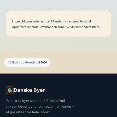
Ingen virksomheder er listet i Randers Nv endnu. Registret
opdateres løbende, efterhånden som nye virksomheder tilføjes.
Sidst opdateret
6. juli 2026
Danske Byer
Danmarks byer samlet på ét kort. Find
virksomheder by for by, region for region —
et gazetteer for hele landet.