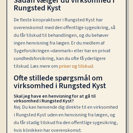
Sådan vælger du virksomhed i
Rungsted Kyst
De fleste kiropraktorer i Rungsted Kyst har
overenskomst med den offentlige sygesikring, så
du får tilskud til behandlingen, og du behøver
ingen henvisning fra lægen. Er du medlem af
Sygeforsikringen «danmark» eller har en privat
sundhedsforsikring, kan du ofte få yderligere
tilskud. Læs mere om
priser og tilskud
.
Ofte stillede spørgsmål om
virksomhed i Rungsted Kyst
Skal jeg have en henvisning for at gå til
virksomhed i Rungsted Kyst?
Nej. Du kan henvende dig direkte til en virksomhed
i Rungsted Kyst uden en henvisning fra lægen, og
du får stadig tilskud fra den offentlige sygesikring,
hvis klinikken har overenskomst.