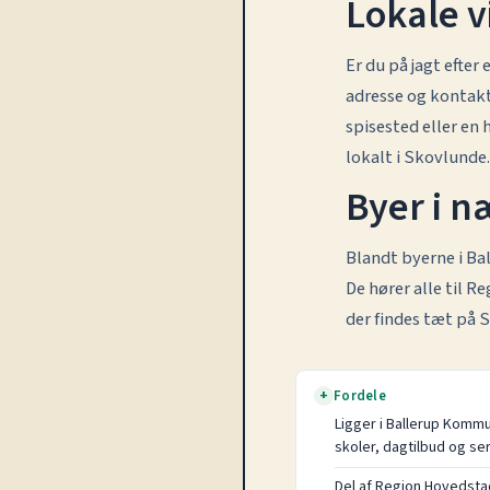
Lokale 
Er du på jagt efte
adresse og kontakt
spisested eller en
lokalt i Skovlunde.
Byer i 
Blandt byerne i B
De hører alle til R
der findes tæt på 
Fordele
+
Ligger i Ballerup Kom
skoler, dagtilbud og ser
Del af Region Hovedstad