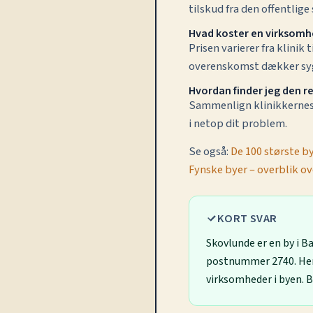
tilskud fra den offentlig
Hvad koster en virksomh
Prisen varierer fra klinik
overenskomst dækker syge
Hvordan finder jeg den r
Sammenlign klinikkernes y
i netop dit problem.
Se også:
De 100 største b
Fynske byer – overblik o
KORT SVAR
Skovlunde er en by i 
postnummer 2740. Her
virksomheder i byen. 