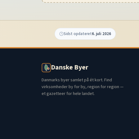
Sidst opdateret
6. juli 2026
Danske Byer
Danmarks byer samlet på ét kort. Find
virksomheder by for by, region for region —
et gazetteer for hele landet.