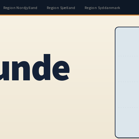
Region Nordjylland
Region Sjælland
Region Syddanmark
unde