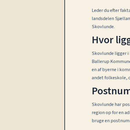
Leder du efter fak
landsdelen Sjællan
Skovlunde.
Hvor lig
Skovlunde ligger i
Ballerup Kommune h
en af byerne i ko
andet folkeskole, 
Postnum
Skovlunde har pos
region op for en a
bruge en postnum