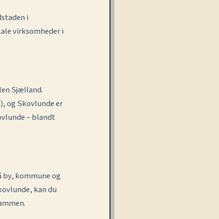
staden i
ale virksomheder i
len Sjælland.
), og Skovlunde er
ovlunde – blandt
lå by, kommune og
Skovlunde, kan du
sammen.