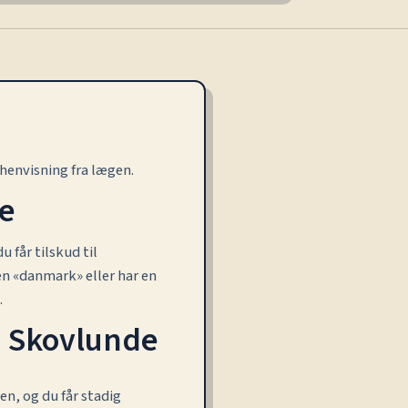
henvisning fra lægen.
de
 får tilskud til
n «danmark» eller har en
.
i Skovlunde
en, og du får stadig