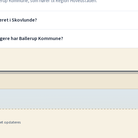
llerup Kommune, som hører til Region Hovedstaden.
ret i Skovlunde?
gere har Ballerup Kommune?
ret opdateres