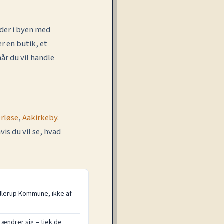
eder i byen med
r en butik, et
år du vil handle
rløse
,
Aakirkeby
.
is du vil se, hvad
llerup Kommune, ikke af
 ændrer sig – tjek de