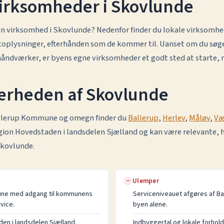
virksomheder i Skovlunde
r en virksomhed i Skovlunde? Nedenfor finder du lokale virksomh
oplysninger, efterhånden som de kommer til. Uanset om du søge
 håndværker, er byens egne virksomheder et godt sted at starte, n
nærheden af Skovlunde
allerup Kommune og omegn finder du
Ballerup
,
Herlev
,
Måløv
,
Væ
egion Hovedstaden i landsdelen Sjælland og kan være relevante, hv
Skovlunde.
Ulemper
−
mune med adgang til kommunens
Serviceniveauet afgøres af Ba
vice.
byen alene.
en i landsdelen Sjælland.
Indbyggertal og lokale forhold