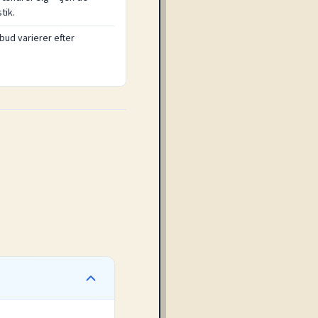
tik.
lbud varierer efter