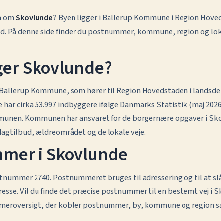
ta om
Skovlunde
? Byen ligger i Ballerup Kommune i Region Hoved
d. På denne side finder du postnummer, kommune, region og lok
ger Skovlunde?
 Ballerup Kommune, som hører til Region Hovedstaden i landsde
ar cirka 53.997 indbyggere ifølge Danmarks Statistik (maj 2026
mmunen. Kommunen har ansvaret for de borgernære opgaver i Sk
dagtilbud, ældreområdet og de lokale veje.
mer i Skovlunde
tnummer 2740. Postnummeret bruges til adressering og til at s
dresse. Vil du finde det præcise postnummer til en bestemt vej i 
meroversigt, der kobler postnummer, by, kommune og region 