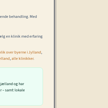
ølgende behandling. Med
lg en klinik med erfaring
lik over byerne i Jylland
,
ælland
,
alle klinikker
.
Sjælland og har
 – samt lokale