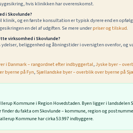
e sygesikring, hvis klinikken har overenskomst.
ed i Skovlunde?
 til klinik, og en første konsultation er typisk dyrere end en opf
sikringen en del af udgiften. Se mere under
priser og tilskud
.
ette virksomhed i Skovlunde?
delser, beliggenhed og åbningstider i oversigten ovenfor, og væ
yer i Danmark – rangordnet efter indbyggertal
,
Jyske byer – overb
ver byerne på Fyn
,
Sjællandske byer – overblik over byerne på Sj
Ballerup Kommune i Region Hovedstaden. Byen ligger i landsdelen 
 finder du fakta om Skovlunde – kommune, region og postnummer
Ballerup Kommune har cirka 53.997 indbyggere.