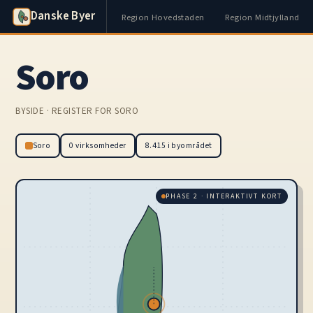
Danske Byer
Region Hovedstaden
Region Midtjylland
Soro
BYSIDE · REGISTER FOR SORO
Soro
0 virksomheder
8.415 i byområdet
PHASE 2 · INTERAKTIVT KORT