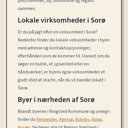
postnummer, by, kommune og region
sammen.
Lokale virksomheder i Sorø
Er du på jagt efter en virksomhed i Sorø?
Nedenfor finder du lokale virksomheder i byen
med adresse og kontaktoplysninger,
efterhånden som de kommer til. Uanset om du
søger en butik, et spisested eller en
håndværker, er byens egne virksomheder et
godt sted at starte, når du vil handle lokalt i
Sorø.
Byer i nærheden af Sorø
Blandt byerne i Ringsted Kommune og omegn
finder du
Fjenneslev
,
Agersø
,
Askeby
,
Askø
,
Asnæs
. De hører alle til Region Sjælland i